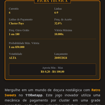
FICHA TÉCNICA
Carretéis
Linhas
6
6-9
Linhas de Pagamento
Freq. de Acerto
Cluster Pays
32.0%
Freq. Giros Grátis
Vitória Máxima
1 em 180
10.000x
Probabilidade Máx. Vitória
1 em 850.000
Volatilidade
Lançamento
ALTA
20/05/2024
Aposta Min - Max
R$ 0,20 - R$ 100,00
Mergulhe em um mundo de doçura nostálgica com
Retro
Sweets
no
119betapp
. Este jogo inovador utiliza uma
mecânica de pagamento por cluster em uma grade