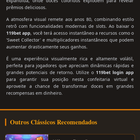
expandida, onde doces coloridos explodem para revelar
prêmios deliciosos.
A atmosfera visual remete aos anos 80, combinando estilo
retrô com funcionalidades modernas de slots. Ao baixar o
119bet app
, você terá acesso instantâneo a recursos como o
'Sweet Collector' e multiplicadores instantâneos que podem
aumentar drasticamente seus ganhos.
É uma experiência visualmente rica e altamente volátil,
perfeita para jogadores que apreciam dinâmicas rápidas e
grandes potenciais de retorno. Utilize o
119bet login app
para garantir sua posição nesta confeitaria virtual e
aproveite a chance de transformar doces em grandes
recompensas em dinheiro.
Outros Clássicos Recomendados